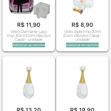
R$
11,90
R$
8,90
Vidro Diamante Laço
Vidro Jade Imp. 20ml
Imp. 30ml (Com Válvula e
(Com Válvula e Capa) –
Capa) – unidade
unidade
Adicionar ao carrinho
Adicionar ao carrinho
R$
13,20
R$
19,90