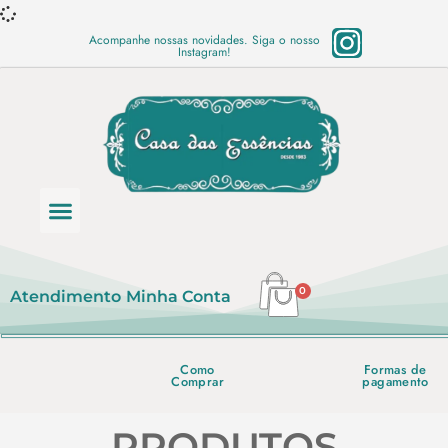
Acompanhe nossas novidades. Siga o nosso
Instagram!
Categoria de produtos
Base Semi Prontas
Mundo Vegano
Produtos Químicos
Lista de preço em PDF
0
Atendimento
Minha Conta
Como
Formas de
Comprar
pagamento
PRODUTOS