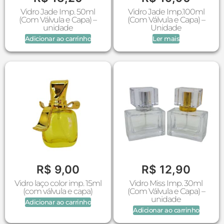
Vidro Jade Imp. 50ml
Vidro Jade Imp.100ml
(Com Válvula e Capa) –
(Com Válvula e Capa) –
unidade
Unidade
Adicionar ao carrinho
Ler mais
R$
9,00
R$
12,90
Vidro laço color imp. 15ml
Vidro Miss Imp. 30ml
(com válvula e capa)
(Com Válvula e Capa) –
unidade
Adicionar ao carrinho
Adicionar ao carrinho