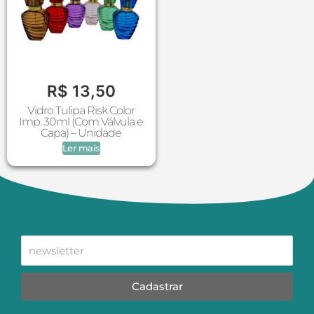
R$
13,50
Vidro Tulipa Risk Color
Imp. 30ml (Com Válvula e
Capa) – Unidade
Ler mais
Cadastrar