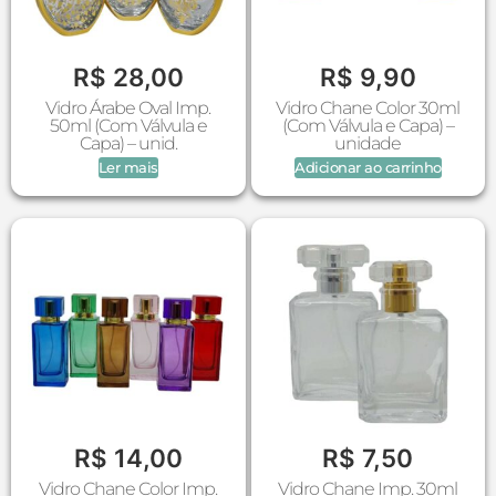
R$
28,00
R$
9,90
Vidro Árabe Oval Imp.
Vidro Chane Color 30ml
50ml (Com Válvula e
(Com Válvula e Capa) –
Capa) – unid.
unidade
Ler mais
Adicionar ao carrinho
R$
14,00
R$
7,50
Vidro Chane Color Imp.
Vidro Chane Imp. 30ml