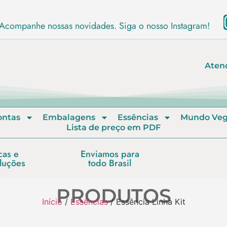
Acompanhe nossas novidades. Siga o nosso Instagram!
Aten
ontas
Embalagens
Essências
Mundo Ve
Lista de preço em PDF
cas e
Enviamos para
luções
todo Brasil
PRODUTOS
Início
/
Essências
/ Essência Linha Kit