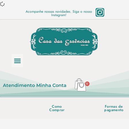
Acompanhe nossas novidades. Siga o nosso
Instagram!
Categoria de produtos
Base Semi Prontas
Mundo Vegano
Produtos Químicos
Lista de preço em PDF
0
Atendimento
Minha Conta
Como
Formas de
Comprar
pagamento