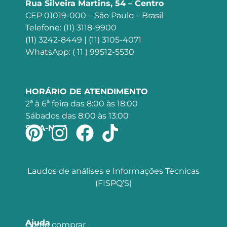
Rua Silveira Martins, 54 – Centro
CEP 01019-000 – São Paulo – Brasil
Telefone: (11) 3118-9900
(11) 3242-8449 | (11) 3105-4071
WhatsApp: ( 11 ) 99512-5530
HORÁRIO DE ATENDIMENTO
2ª à 6ª feira das 8:00 às 18:00
Sábados das 8:00 às 13:00
SIGA-NOS
Laudos de análises e Informações Técnicas
(FISPQ’S)
Ajuda
Como comprar