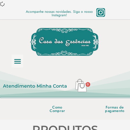
Acompanhe nossas novidades. Siga o nosso
Instagram!
Categoria de produtos
Base Semi Prontas
Mundo Vegano
Produtos Químicos
Lista de preço em PDF
0
Atendimento
Minha Conta
Como
Formas de
Comprar
pagamento
PRODUTOS