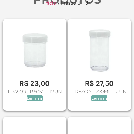
Início
/ Frasco J - Jr
R$
23,00
R$
27,50
FRASCO J R 50ML – 12 UN
FRASCO J R 70ML – 12 UN
Ler mais
Ler mais