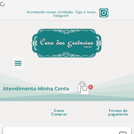
Acompanhe nossas novidades. Siga o nosso
Instagram!
Categoria de produtos
Base Semi Prontas
Mundo Vegano
Produtos Químicos
Lista de preço em PDF
0
Atendimento
Minha Conta
Como
Formas de
Comprar
pagamento