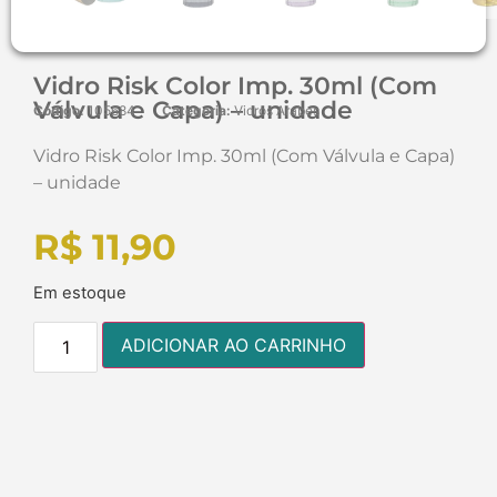
Vidro Risk Color Imp. 30ml (Com
Válvula e Capa) – unidade
Código:
105684
Categoria:
Vidros Arabes
Vidro Risk Color Imp. 30ml (Com Válvula e Capa)
– unidade
R$
11,90
Em estoque
ADICIONAR AO CARRINHO