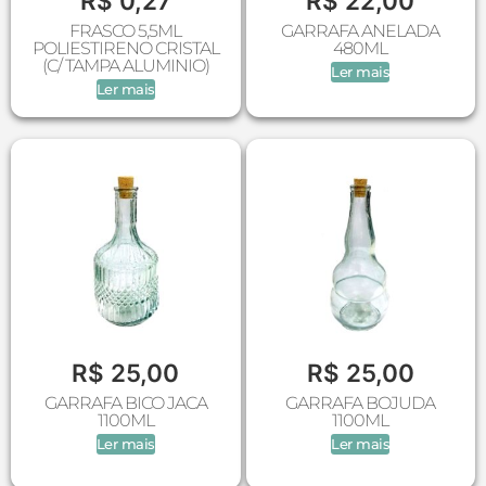
R$
0,27
R$
22,00
FRASCO 5,5ML
GARRAFA ANELADA
POLIESTIRENO CRISTAL
480ML
(C/ TAMPA ALUMINIO)
Ler mais
Ler mais
R$
25,00
R$
25,00
GARRAFA BICO JACA
GARRAFA BOJUDA
1100ML
1100ML
Ler mais
Ler mais