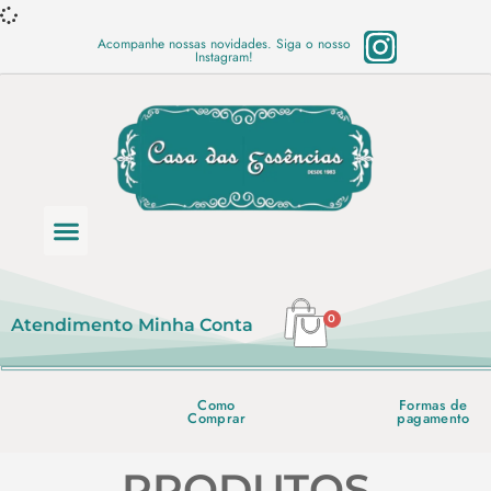
Acompanhe nossas novidades. Siga o nosso
Instagram!
Categoria de produtos
Base Semi Prontas
Mundo Vegano
Produtos Químicos
Lista de preço em PDF
0
Atendimento
Minha Conta
Como
Formas de
Comprar
pagamento
PRODUTOS