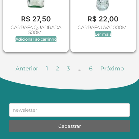
R$
27,50
R$
22,00
GARRAFA QUADRADA
GARRAFA UVA 1000ML
500ML
Ler mais
Adicionar ao carrinho
Anterior
1
2
3
…
6
Próximo
Cadastrar