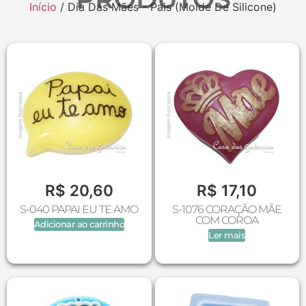
Início
/ Dia Das Mães - Pais (Molde De Silicone)
R$
20,60
R$
17,10
S-040 PAPAI EU TE AMO
S-1076 CORAÇÃO MÃE
COM COROA
Adicionar ao carrinho
Ler mais