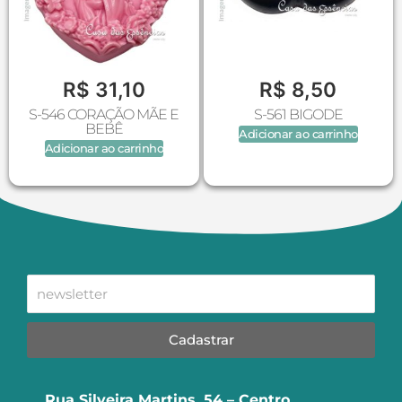
R$
31,10
R$
8,50
S-546 CORAÇÃO MÃE E
S-561 BIGODE
BEBÊ
Adicionar ao carrinho
Adicionar ao carrinho
Cadastrar
Rua Silveira Martins, 54 – Centro