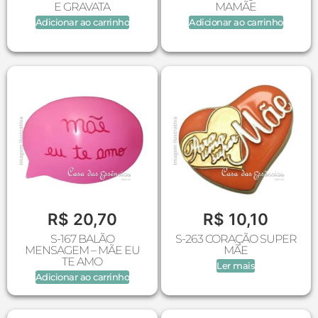
E GRAVATA
MAMÃE
Adicionar ao carrinho
Adicionar ao carrinho
R$
20,70
R$
10,10
S-167 BALÃO
S-263 CORAÇÃO SUPER
MENSAGEM – MÃE EU
MÃE
TE AMO
Ler mais
Adicionar ao carrinho