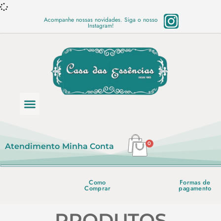
Acompanhe nossas novidades. Siga o nosso
Instagram!
Categoria de produtos
Base Semi Prontas
Mundo Vegano
Produtos Químicos
Lista de preço em PDF
0
Atendimento
Minha Conta
Como
Formas de
Comprar
pagamento
PRODUTOS