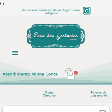
Acompanhe nossas novidades. Siga o nosso
Instagram!
Categoria de produtos
Base Semi Prontas
Mundo Vegano
Produtos Químicos
Lista de preço em PDF
0
Atendimento
Minha Conta
Como
Formas de
Comprar
pagamento