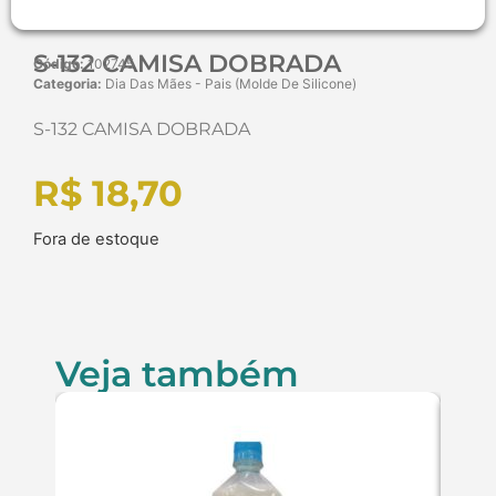
S-132 CAMISA DOBRADA
Código:
102745
Categoria:
Dia Das Mães - Pais (Molde De Silicone)
S-132 CAMISA DOBRADA
R$
18,70
Fora de estoque
Veja também