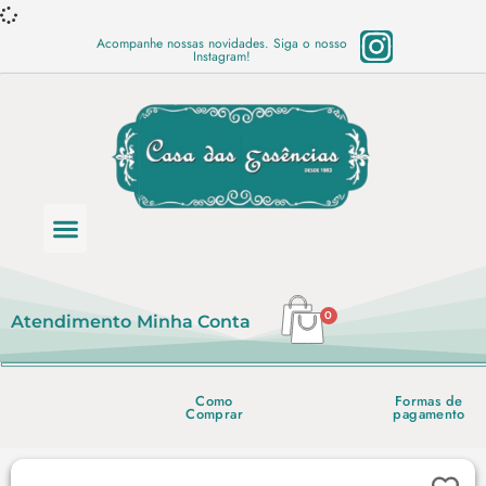
Acompanhe nossas novidades. Siga o nosso
Instagram!
Categoria de produtos
Base Semi Prontas
Mundo Vegano
Produtos Químicos
Lista de preço em PDF
0
Atendimento
Minha Conta
Como
Formas de
Comprar
pagamento