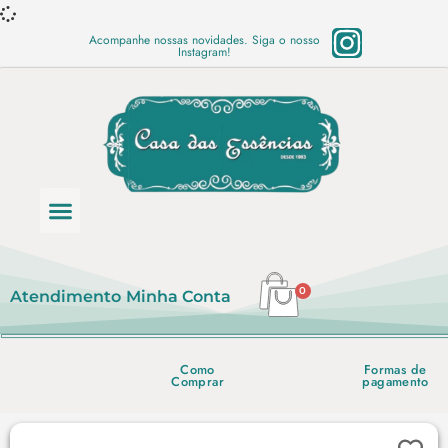
Acompanhe nossas novidades. Siga o nosso
Instagram!
Categoria de produtos
Base Semi Prontas
Mundo Vegano
Produtos Químicos
Lista de preço em PDF
0
Atendimento
Minha Conta
Como
Formas de
Comprar
pagamento