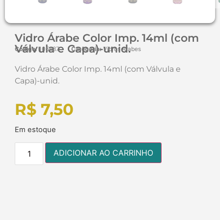
Vidro Árabe Color Imp. 14ml (com
Válvula e Capa)-unid.
Código:
105687
Categoria:
Vidros Arabes
Vidro Árabe Color Imp. 14ml (com Válvula e
Capa)-unid.
R$
7,50
Em estoque
ADICIONAR AO CARRINHO