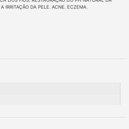
MICA DOS FIOS. RESTAURAÇÃO DO PH NATURAL DA
 IRRITAÇÃO DA PELE. ACNE. ECZEMA.