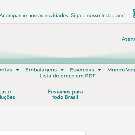
Acompanhe nossas novidades. Siga o nosso Instagram!
Aten
ontas
Embalagens
Essências
Mundo Ve
Lista de preço em PDF
cas e
Enviamos para
luções
todo Brasil