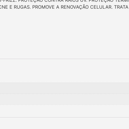
NTI-FRIZZ. PROTEÇÃO CONTRA RAIOS UV. PROTEÇÃO TÉR
CNE E RUGAS. PROMOVE A RENOVAÇÃO CELULAR. TRATA A