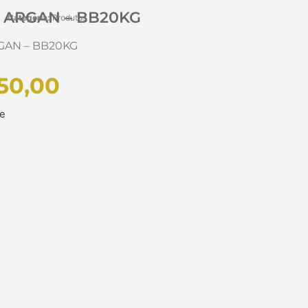
 ARGAN – BB20KG
Categoria:
Produtos
GAN – BB20KG
50,00
ue