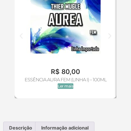
R$
80,00
ESSÊNCIA AURA FEM (LINHA I) – 100ML
ES
Ler mais
Descrição
Informação adicional