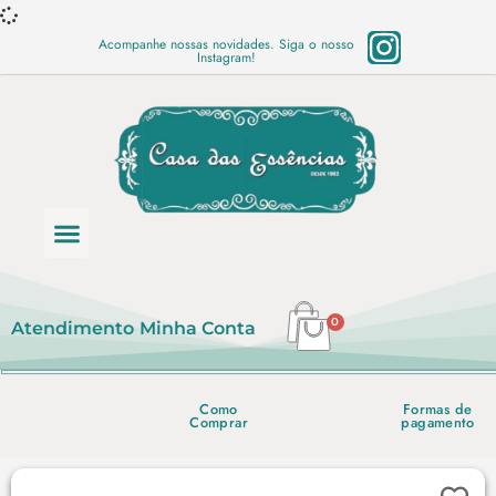
Acompanhe nossas novidades. Siga o nosso
Instagram!
Categoria de produtos
Base Semi Prontas
Mundo Vegano
Produtos Químicos
Lista de preço em PDF
0
Atendimento
Minha Conta
Como
Formas de
Comprar
pagamento