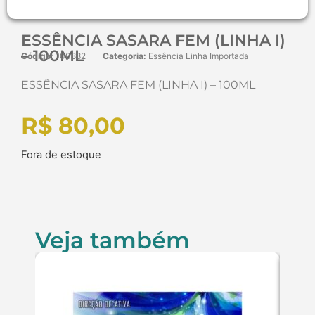
ESSÊNCIA SASARA FEM (LINHA I)
– 100ML
Código:
100882
Categoria:
Essência Linha Importada
ESSÊNCIA SASARA FEM (LINHA I) – 100ML
R$
80,00
Fora de estoque
Veja também