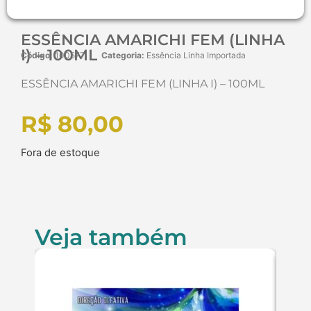
ESSÊNCIA AMARICHI FEM (LINHA
I) – 100ML
Código:
100577
Categoria:
Essência Linha Importada
ESSÊNCIA AMARICHI FEM (LINHA I) – 100ML
R$
80,00
Fora de estoque
Veja também