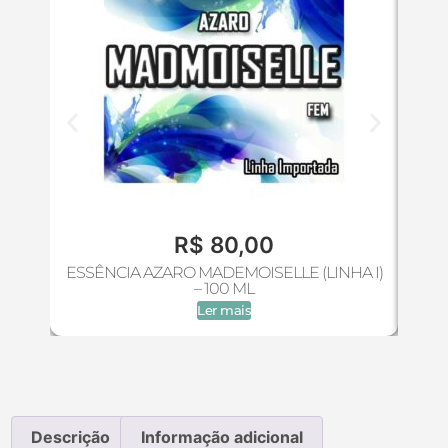
R$
80,00
ESSÊNCIA AZARO MADEMOISELLE (LINHA I)
ES
– 100 ML
Ler mais
Descrição
Informação adicional