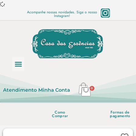
Acompanhe nossas novidades. Siga o nosso
Instagram!
Categoria de produtos
Base Semi Prontas
Mundo Vegano
Produtos Químicos
Lista de preço em PDF
0
Atendimento
Minha Conta
Como
Formas de
Comprar
pagamento