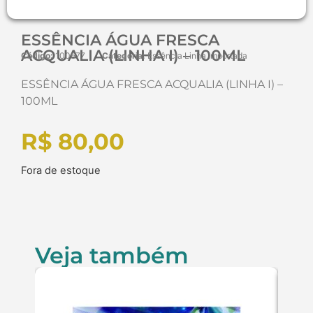
ESSÊNCIA ÁGUA FRESCA
ACQUALIA (LINHA I) – 100ML
Código:
100677
Categoria:
Essência Linha Importada
ESSÊNCIA ÁGUA FRESCA ACQUALIA (LINHA I) –
100ML
R$
80,00
Fora de estoque
Veja também