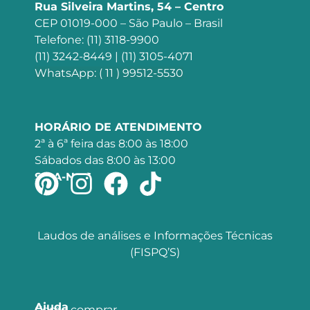
Rua Silveira Martins, 54 – Centro
CEP 01019-000 – São Paulo – Brasil
Telefone: (11) 3118-9900
(11) 3242-8449 | (11) 3105-4071
WhatsApp: ( 11 ) 99512-5530
HORÁRIO DE ATENDIMENTO
2ª à 6ª feira das 8:00 às 18:00
Sábados das 8:00 às 13:00
SIGA-NOS
Laudos de análises e Informações Técnicas
(FISPQ’S)
Ajuda
Como comprar