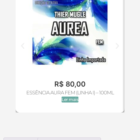
R$
80,00
ESSÊNCIA AURA FEM (LINHA I) – 100ML
ESS
Ler mais