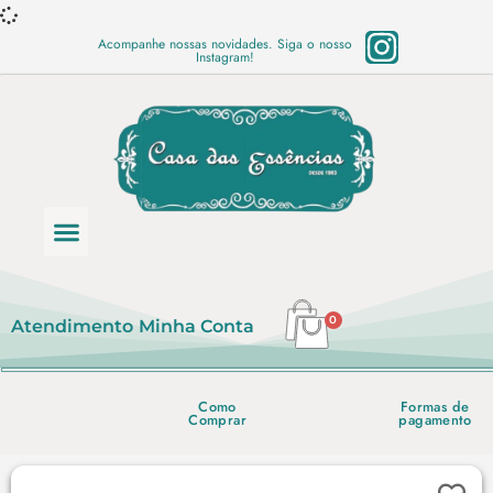
Acompanhe nossas novidades. Siga o nosso
Instagram!
Categoria de produtos
Base Semi Prontas
Mundo Vegano
Produtos Químicos
Lista de preço em PDF
0
Atendimento
Minha Conta
Como
Formas de
Comprar
pagamento