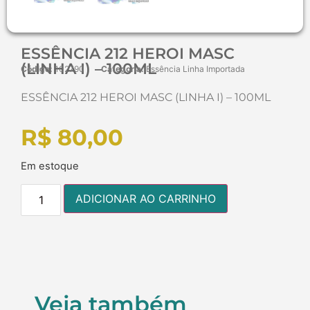
ESSÊNCIA 212 HEROI MASC
(LINHA I) – 100ML
Código:
102790
Categoria:
Essência Linha Importada
ESSÊNCIA 212 HEROI MASC (LINHA I) – 100ML
R$
80,00
Em estoque
ADICIONAR AO CARRINHO
Veja também