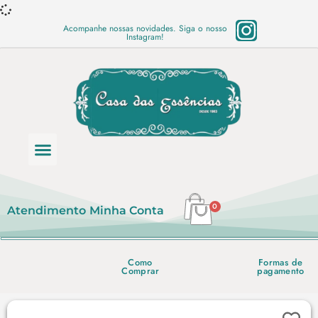
Acompanhe nossas novidades. Siga o nosso
Instagram!
Categoria de produtos
Base Semi Prontas
Mundo Vegano
Produtos Químicos
Lista de preço em PDF
0
Atendimento
Minha Conta
Como
Formas de
Comprar
pagamento