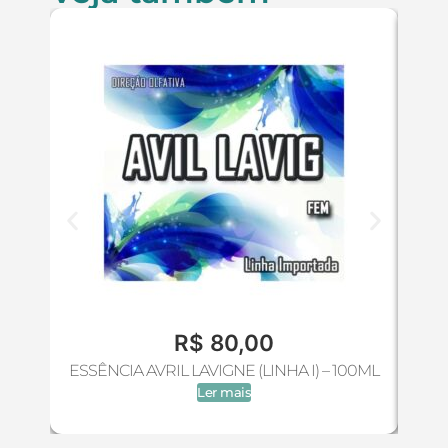
R$
80,00
ESSÊNCIA AVRIL LAVIGNE (LINHA I) – 100ML
ESS
Ler mais