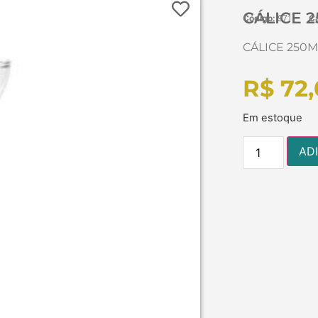
CÁLICE 
Código:
971
Ca
CÁLICE 250
R$
72,
Em estoque
AD