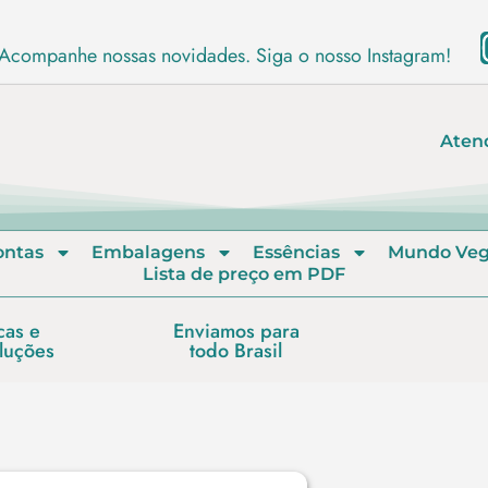
Acompanhe nossas novidades. Siga o nosso Instagram!
Aten
ontas
Embalagens
Essências
Mundo Ve
Lista de preço em PDF
cas e
Enviamos para
luções
todo Brasil