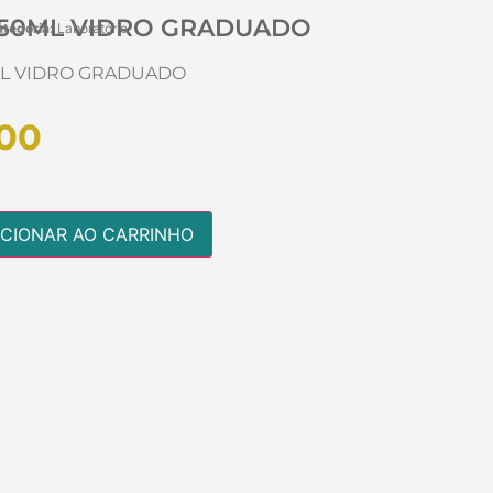
250ML VIDRO GRADUADO
tegoria:
Laboratório
ML VIDRO GRADUADO
00
ICIONAR AO CARRINHO