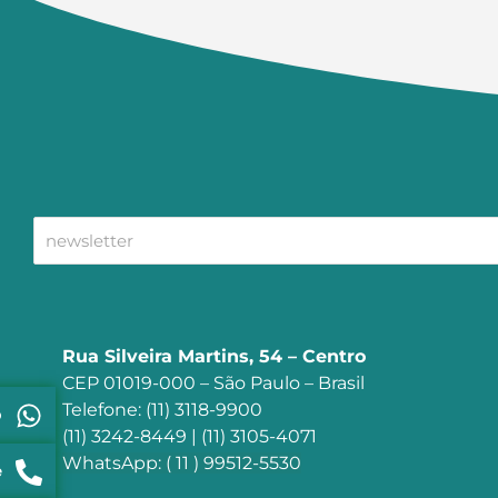
Rua Silveira Martins, 54 – Centro
CEP 01019-000 – São Paulo – Brasil
Telefone: (11) 3118-9900
p
(11) 3242-8449 | (11) 3105-4071
WhatsApp: ( 11 ) 99512-5530
e