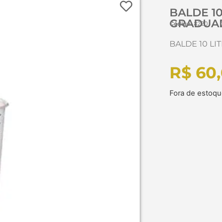
BALDE 1
GRADUA
Código:
8220
BALDE 10 L
R$
60,
Fora de estoq