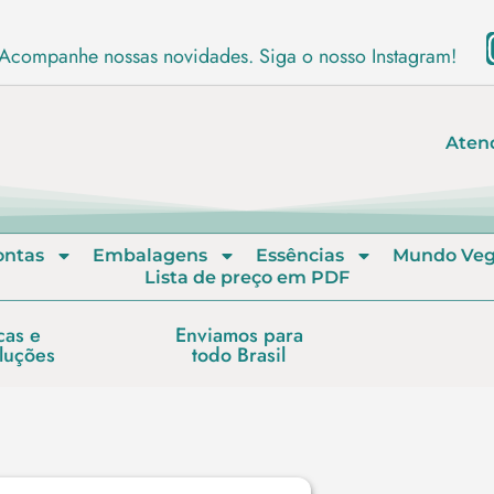
Acompanhe nossas novidades. Siga o nosso Instagram!
Aten
ontas
Embalagens
Essências
Mundo Ve
Lista de preço em PDF
cas e
Enviamos para
luções
todo Brasil