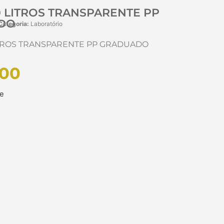
0 LITROS TRANSPARENTE PP
DO
Categoria:
Laboratório
ITROS TRANSPARENTE PP GRADUADO
00
ue