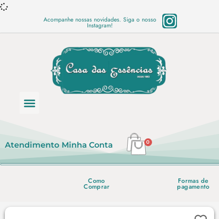
Acompanhe nossas novidades. Siga o nosso
Instagram!
Categoria de produtos
Base Semi Prontas
Mundo Vegano
Produtos Químicos
Lista de preço em PDF
0
Atendimento
Minha Conta
Como
Formas de
Comprar
pagamento