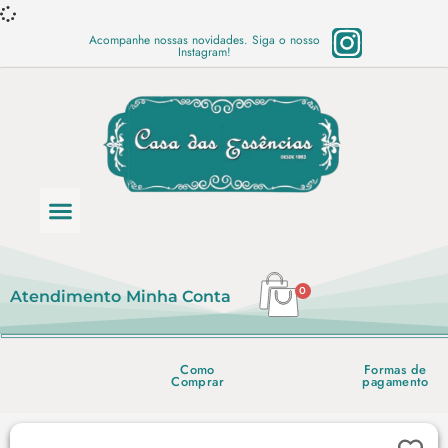
Acompanhe nossas novidades. Siga o nosso
Instagram!
Categoria de produtos
Base Semi Prontas
Mundo Vegano
Produtos Químicos
Lista de preço em PDF
0
Atendimento
Minha Conta
Como
Formas de
Comprar
pagamento