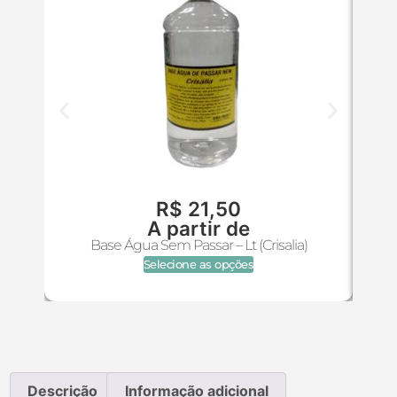
R$
21,50
A partir de
BAS
Base Água Sem Passar – Lt (Crisalia)
Selecione as opções
Descrição
Informação adicional