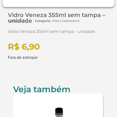
Vidro Veneza 355ml sem tampa –
unidade
Código:
3301
Categoria:
Vidros Saboneteira
Vidro Veneza 355ml sem tampa – unidade
R$
6,90
Fora de estoque
Veja também