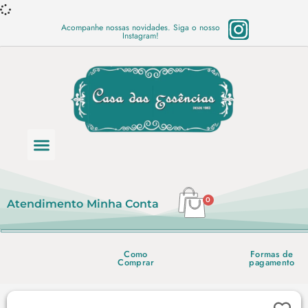
Acompanhe nossas novidades. Siga o nosso
Instagram!
Categoria de produtos
Base Semi Prontas
Mundo Vegano
Produtos Químicos
Lista de preço em PDF
0
Atendimento
Minha Conta
Como
Formas de
Comprar
pagamento