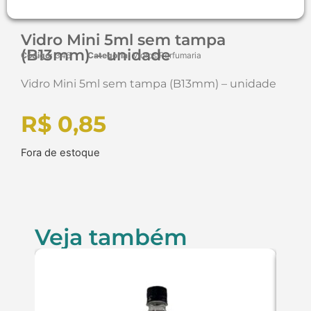
Vidro Mini 5ml sem tampa
(B13mm) – unidade
Código:
346
Categoria:
Vidros Perfumaria
Vidro Mini 5ml sem tampa (B13mm) – unidade
R$
0,85
Fora de estoque
Veja também