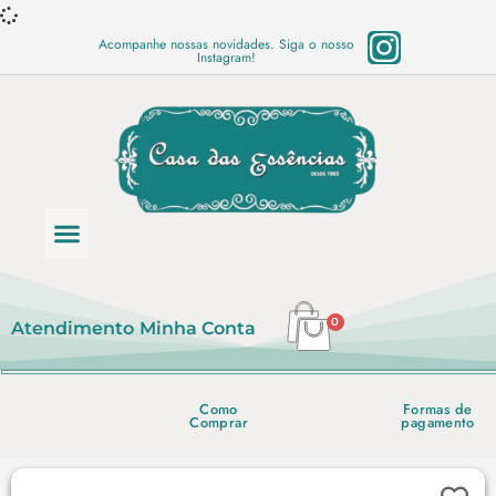
Acompanhe nossas novidades. Siga o nosso
Instagram!
Categoria de produtos
Base Semi Prontas
Mundo Vegano
Produtos Químicos
Lista de preço em PDF
0
Atendimento
Minha Conta
Como
Formas de
Comprar
pagamento