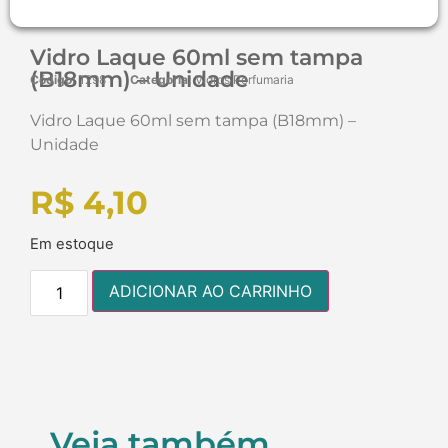
Vidro Laque 60ml sem tampa
(B18mm) – Unidade
Código:
1298
Categoria:
Vidros Perfumaria
Vidro Laque 60ml sem tampa (B18mm) –
Unidade
R$
4,10
Em estoque
ADICIONAR AO CARRINHO
Veja também