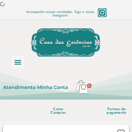
Acompanhe nossas novidades. Siga o nosso
Instagram!
Categoria de produtos
Base Semi Prontas
Mundo Vegano
Produtos Químicos
Lista de preço em PDF
0
Atendimento
Minha Conta
Como
Formas de
Comprar
pagamento