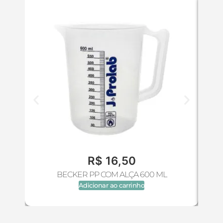
R$
16,50
BECKER PP COM ALÇA 600 ML
BE
Adicionar ao carrinho