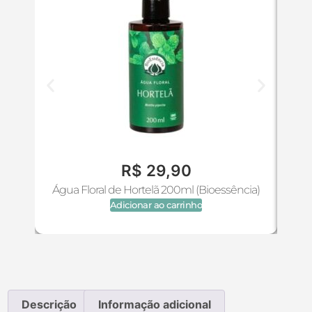
R$
29,90
Água Floral de Hortelã 200ml (Bioessência)
Águ
Adicionar ao carrinho
Descrição
Informação adicional