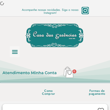
Acompanhe nossas novidades. Siga o nosso
Instagram!
Categoria de produtos
Base Semi Prontas
Mundo Vegano
Produtos Químicos
Lista de preço em PDF
0
Atendimento
Minha Conta
Como
Formas de
Comprar
pagamento