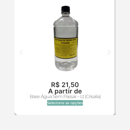
R$
21,50
A partir de
Base Água Sem Passar – Lt (Crisalia)
Selecione as opções