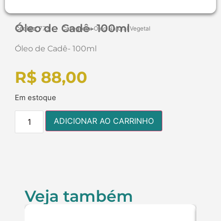
Óleo de Cadê- 100ml
Código:
773
Categoria:
Oleo Natural Vegetal
Óleo de Cadê- 100ml
R$
88,00
Em estoque
ADICIONAR AO CARRINHO
Veja também