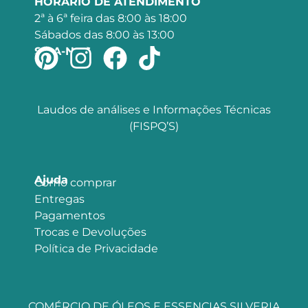
HORÁRIO DE ATENDIMENTO
2ª à 6ª feira das 8:00 às 18:00
Sábados das 8:00 às 13:00
SIGA-NOS
Laudos de análises e Informações Técnicas
(FISPQ’S)
Ajuda
Como comprar
Entregas
Pagamentos
Trocas e Devoluções
Política de Privacidade
COMÉRCIO DE ÓLEOS E ESSENCIAS SILVERIA