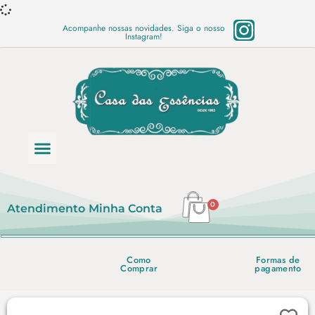
Acompanhe nossas novidades. Siga o nosso
Instagram!
Categoria de produtos
Base Semi Prontas
Mundo Vegano
Produtos Químicos
Lista de preço em PDF
0
Atendimento
Minha Conta
Como
Formas de
Comprar
pagamento