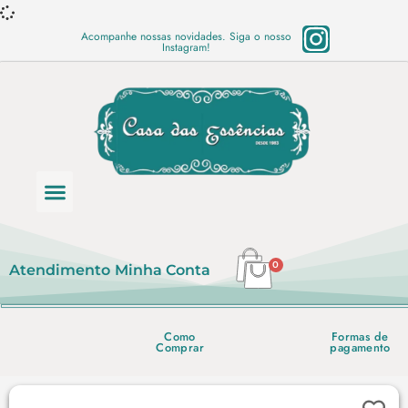
Acompanhe nossas novidades. Siga o nosso
Instagram!
Categoria de produtos
Base Semi Prontas
Mundo Vegano
Produtos Químicos
Lista de preço em PDF
0
Atendimento
Minha Conta
Como
Formas de
Comprar
pagamento