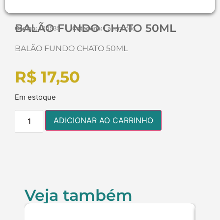
BALÃO FUNDO CHATO 50ML
Código:
104535
Categoria:
Laboratório
BALÃO FUNDO CHATO 50ML
R$
17,50
Em estoque
ADICIONAR AO CARRINHO
Veja também