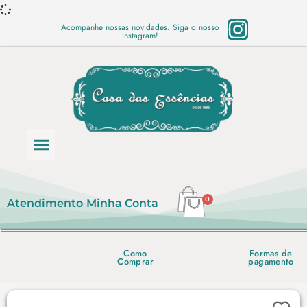
Acompanhe nossas novidades. Siga o nosso
Instagram!
Categoria de produtos
Base Semi Prontas
Mundo Vegano
Produtos Químicos
Lista de preço em PDF
0
Atendimento
Minha Conta
Como
Formas de
Comprar
pagamento