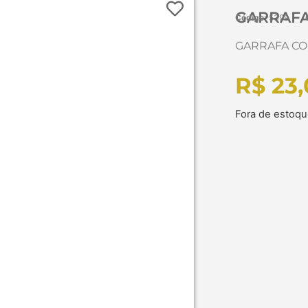
GARRAFA
Código:
5399
GARRAFA CO
R$
23,
Fora de estoq