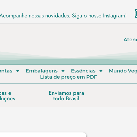
Acompanhe nossas novidades. Siga o nosso Instagram!
Aten
ontas
Embalagens
Essências
Mundo Ve
Lista de preço em PDF
cas e
Enviamos para
luções
todo Brasil