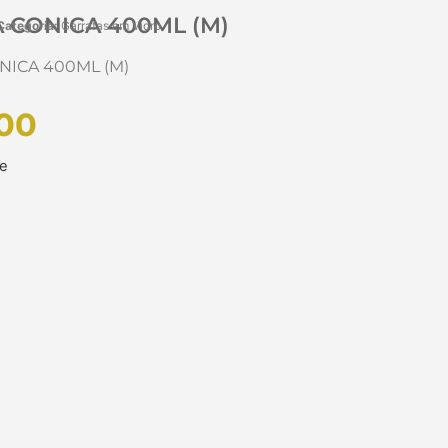
 CONICA 400ML (M)
Categoria:
Garrafas em Vidro
NICA 400ML (M)
00
ue