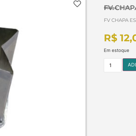
FV CHAP
Código:
101007
FV CHAPA ES
R$
12,
Em estoque
AD