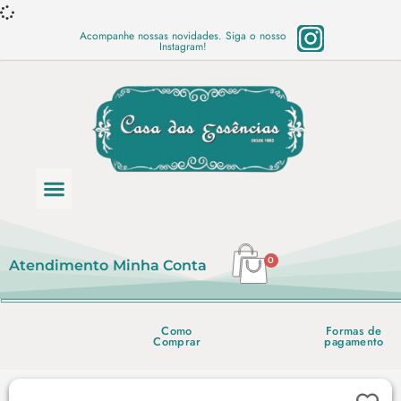
Acompanhe nossas novidades. Siga o nosso
Instagram!
Categoria de produtos
Base Semi Prontas
Mundo Vegano
Produtos Químicos
Lista de preço em PDF
0
Atendimento
Minha Conta
Como
Formas de
Comprar
pagamento