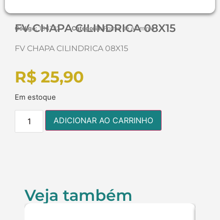
FV CHAPA CILINDRICA 08X15
Código:
104782
Categoria:
Forma de Alumínio
FV CHAPA CILINDRICA 08X15
R$
25,90
Em estoque
ADICIONAR AO CARRINHO
Veja também