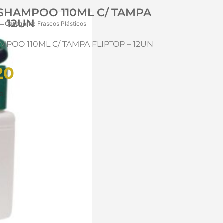
SHAMPOO 110ML C/ TAMPA
– 12UN
Categoria:
Frascos Plásticos
POO 110ML C/ TAMPA FLIPTOP – 12UN
20
ue