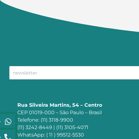
Rua Silveira Martins, 54 – Centro
CEP 01019-000 – São Paulo – Brasil
Telefone: (11) 3118-9900
p
(11) 3242-8449 | (11) 3105-4071
WhatsApp: ( 11 ) 99512-5530
e