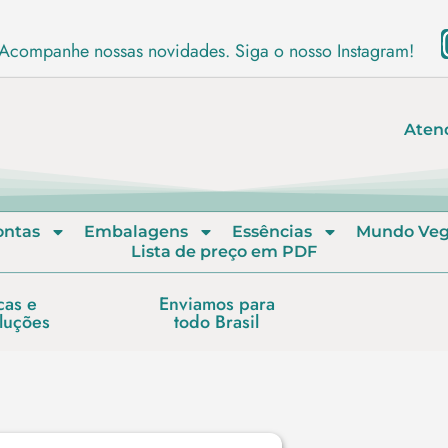
Acompanhe nossas novidades. Siga o nosso Instagram!
Aten
ontas
Embalagens
Essências
Mundo Ve
Lista de preço em PDF
cas e
Enviamos para
luções
todo Brasil