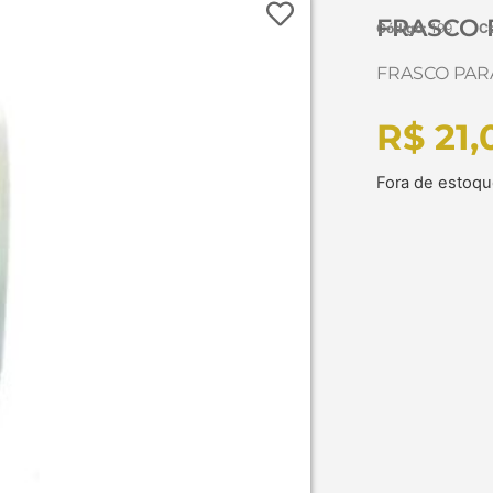
FRASCO P
Código:
199
Ca
FRASCO PARA
R$
21,
Fora de estoq