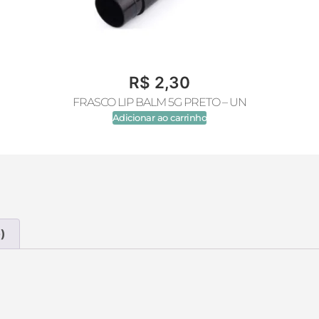
R$
2,30
FRASCO LIP BALM 5G PRETO – UN
Adicionar ao carrinho
)