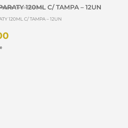
ARATY 120ML C/ TAMPA – 12UN
tegoria:
Frascos Plásticos
TY 120ML C/ TAMPA – 12UN
00
ue