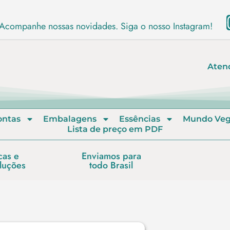
Acompanhe nossas novidades. Siga o nosso Instagram!
Aten
ontas
Embalagens
Essências
Mundo Ve
Lista de preço em PDF
cas e
Enviamos para
luções
todo Brasil