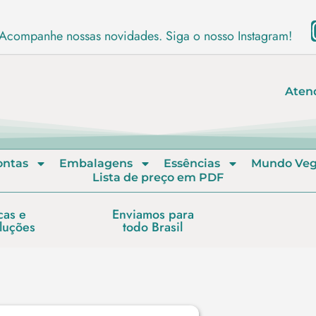
Acompanhe nossas novidades. Siga o nosso Instagram!
Aten
ontas
Embalagens
Essências
Mundo Ve
Lista de preço em PDF
cas e
Enviamos para
luções
todo Brasil