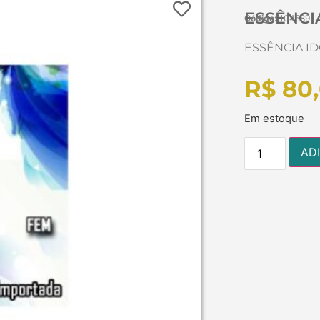
ESSÊNCIA
Código:
104589
ESSÊNCIA ID
R$
80
Em estoque
AD