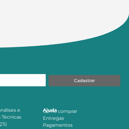
Cadastrar
nálises e
Ajuda
Como comprar
 Técnicas
Entregas
’S)
Pagamentos