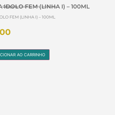
 IDOLO FEM (LINHA I) – 100ML
Categoria:
Essência Linha Importada
OLO FEM (LINHA I) – 100ML
,00
ICIONAR AO CARRINHO