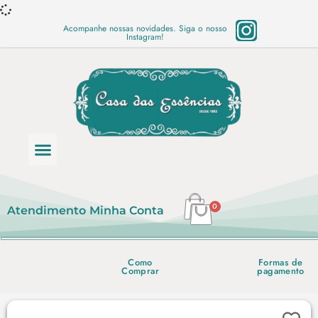
Acompanhe nossas novidades. Siga o nosso
Instagram!
Categoria de produtos
Base Semi Prontas
Mundo Vegano
Produtos Químicos
Lista de preço em PDF
0
Atendimento
Minha Conta
Como
Formas de
Comprar
pagamento