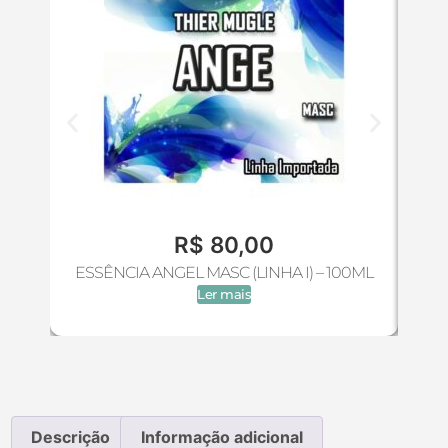
R$
80,00
ESSÊNCIA ANGEL MASC (LINHA I) – 100ML
E
Ler mais
Descrição
Informação adicional