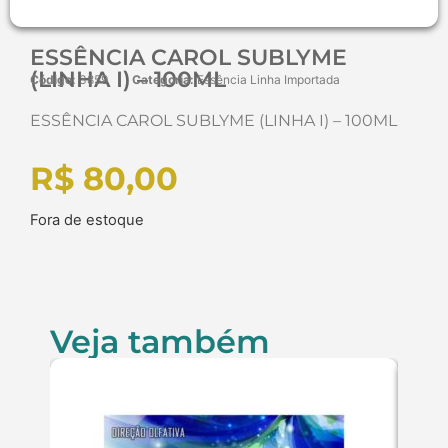
ESSÊNCIA CAROL SUBLYME
(LINHA I) – 100ML
Código:
3859
Categoria:
Essência Linha Importada
ESSÊNCIA CAROL SUBLYME (LINHA I) – 100ML
R$
80,00
Fora de estoque
Veja também