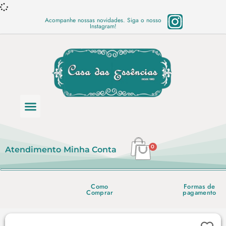
Acompanhe nossas novidades. Siga o nosso
Instagram!
Categoria de produtos
Base Semi Prontas
Mundo Vegano
Produtos Químicos
Lista de preço em PDF
0
Atendimento
Minha Conta
Como
Formas de
Comprar
pagamento