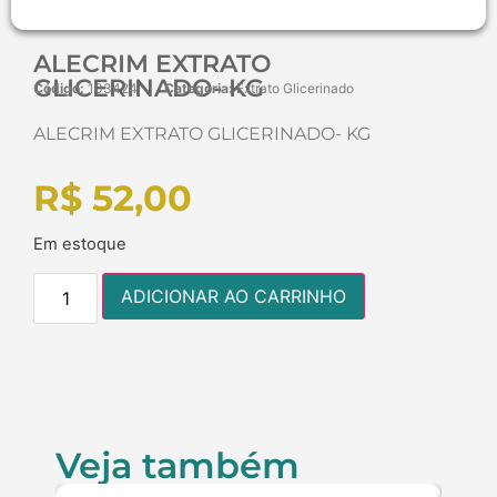
ALECRIM EXTRATO
GLICERINADO- KG
Código:
103424
Categoria:
Extrato Glicerinado
ALECRIM EXTRATO GLICERINADO- KG
R$
52,00
Em estoque
ADICIONAR AO CARRINHO
Veja também