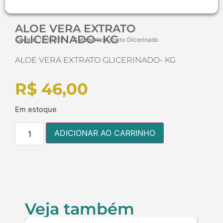
ALOE VERA EXTRATO
GLICERINADO- KG
Código:
103426
Categoria:
Extrato Glicerinado
ALOE VERA EXTRATO GLICERINADO- KG
R$
46,00
Em estoque
ADICIONAR AO CARRINHO
Veja também