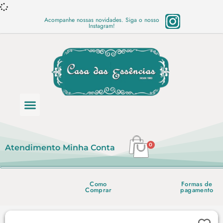
Acompanhe nossas novidades. Siga o nosso
Instagram!
Categoria de produtos
Base Semi Prontas
Mundo Vegano
Produtos Químicos
Lista de preço em PDF
0
Atendimento
Minha Conta
Como
Formas de
Comprar
pagamento