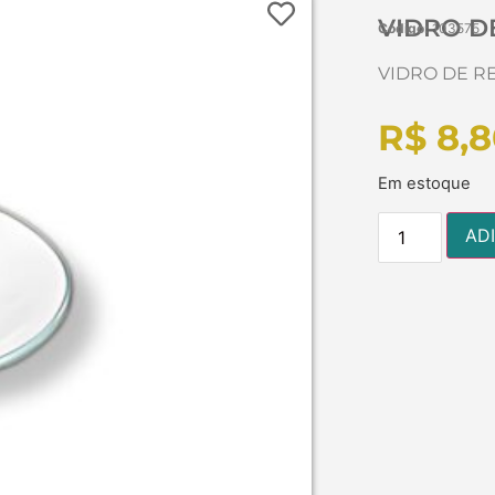
VIDRO D
Código:
103575
VIDRO DE R
R$
8,8
Em estoque
AD