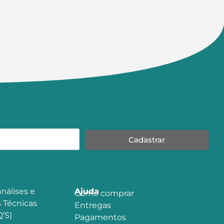
Cadastrar
nálises e
Ajuda
Como comprar
 Técnicas
Entregas
’S)
Pagamentos