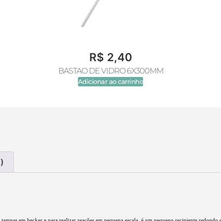
R$
2,40
BASTAO DE VIDRO 6X300MM
Adicionar ao carrinho
)
tampas em becker e para realizar reações em pequena escala. é um pequeno recipiente redondo e 