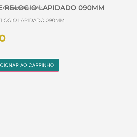
E RELOGIO LAPIDADO 090MM
Categoria:
Laboratório
ELOGIO LAPIDADO 090MM
0
ICIONAR AO CARRINHO