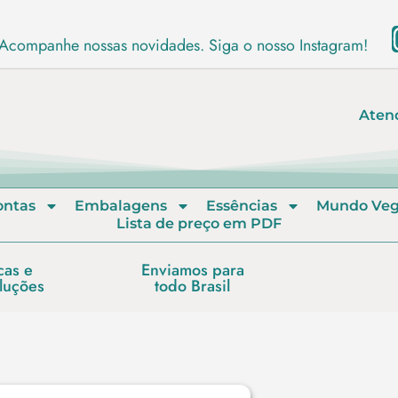
Acompanhe nossas novidades. Siga o nosso Instagram!
Aten
ontas
Embalagens
Essências
Mundo Ve
Lista de preço em PDF
cas e
Enviamos para
luções
todo Brasil