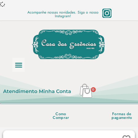
Acompanhe nossas novidades. Siga o nosso
Instagram!
Categoria de produtos
Base Semi Prontas
Mundo Vegano
Produtos Químicos
Lista de preço em PDF
0
Atendimento
Minha Conta
Como
Formas de
Comprar
pagamento