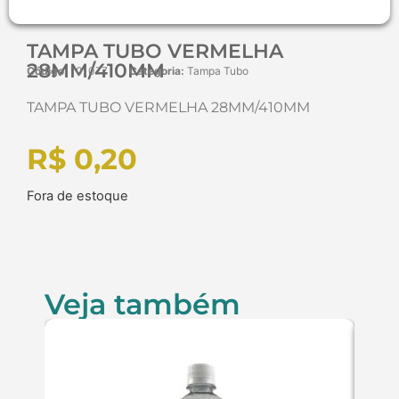
TAMPA TUBO VERMELHA
28MM/410MM
Código:
101077
Categoria:
Tampa Tubo
TAMPA TUBO VERMELHA 28MM/410MM
R$
0,20
Fora de estoque
Veja também