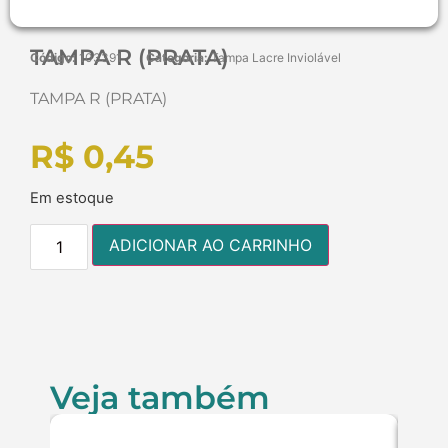
TAMPA R (PRATA)
Código:
103391
Categoria:
Tampa Lacre Inviolável
TAMPA R (PRATA)
R$
0,45
Em estoque
ADICIONAR AO CARRINHO
Veja também