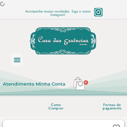
Acompanhe nossas novidades. Siga o nosso
Instagram!
Categoria de produtos
Base Semi Prontas
Mundo Vegano
Produtos Químicos
Lista de preço em PDF
0
Atendimento
Minha Conta
Como
Formas de
Comprar
pagamento