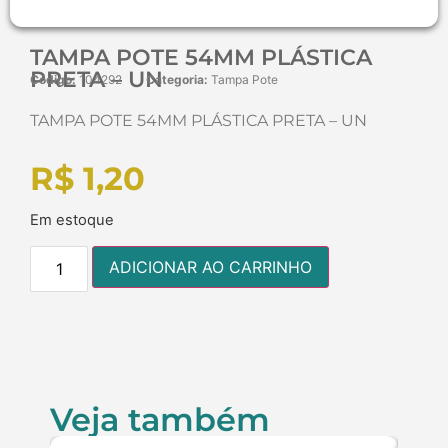
TAMPA POTE 54MM PLÁSTICA
PRETA – UN
Código:
104292
Categoria:
Tampa Pote
TAMPA POTE 54MM PLÁSTICA PRETA – UN
R$
1,20
Em estoque
ADICIONAR AO CARRINHO
Veja também