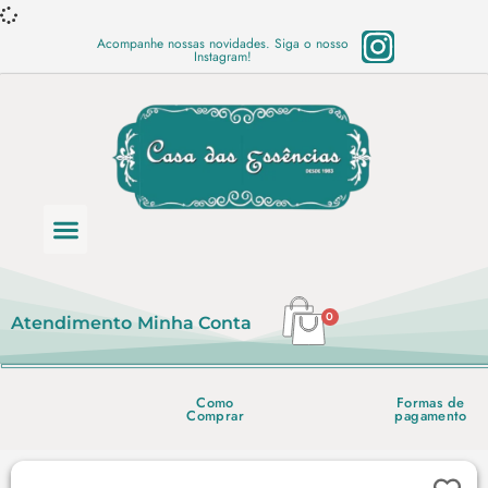
Acompanhe nossas novidades. Siga o nosso
Instagram!
Categoria de produtos
Base Semi Prontas
Mundo Vegano
Produtos Químicos
Lista de preço em PDF
0
Atendimento
Minha Conta
Como
Formas de
Comprar
pagamento