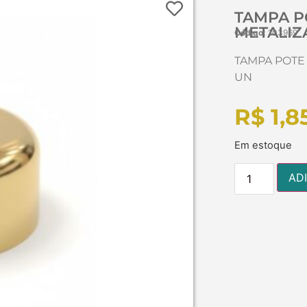
TAMPA P
METALIZ
Código:
103969
TAMPA POTE
UN
R$
1,8
Em estoque
AD