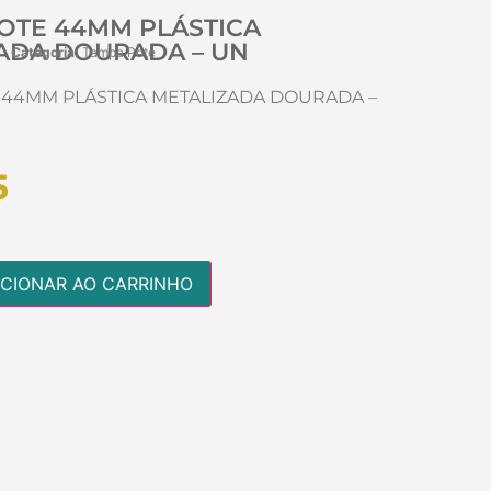
OTE 44MM PLÁSTICA
ADA DOURADA – UN
Categoria:
Tampa Pote
 44MM PLÁSTICA METALIZADA DOURADA –
5
ICIONAR AO CARRINHO