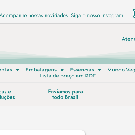
Acompanhe nossas novidades. Siga o nosso Instagram!
Aten
ontas
Embalagens
Essências
Mundo Ve
Lista de preço em PDF
cas e
Enviamos para
luções
todo Brasil