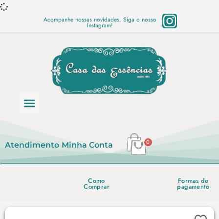
Acompanhe nossas novidades. Siga o nosso
Instagram!
Categoria de produtos
Base Semi Prontas
Mundo Vegano
Produtos Químicos
Lista de preço em PDF
0
Atendimento
Minha Conta
Como
Formas de
Comprar
pagamento