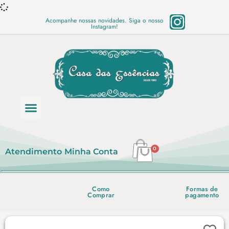
Acompanhe nossas novidades. Siga o nosso
Instagram!
Categoria de produtos
Base Semi Prontas
Mundo Vegano
Produtos Químicos
Lista de preço em PDF
0
Atendimento
Minha Conta
Como
Formas de
Comprar
pagamento