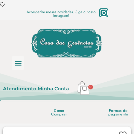
Acompanhe nossas novidades. Siga o nosso
Instagram!
Categoria de produtos
Base Semi Prontas
Mundo Vegano
Produtos Químicos
Lista de preço em PDF
0
Atendimento
Minha Conta
Como
Formas de
Comprar
pagamento