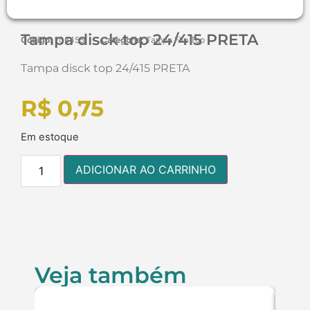
Tampa disck top 24/415 PRETA
Código:
106455
Categoria:
Tampa Flip Top
Tampa disck top 24/415 PRETA
R$
0,75
Em estoque
ADICIONAR AO CARRINHO
Veja também