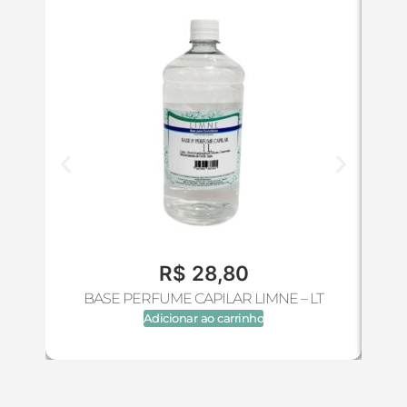
R$
28,80
BASE PERFUME CAPILAR LIMNE – LT
B
Adicionar ao carrinho