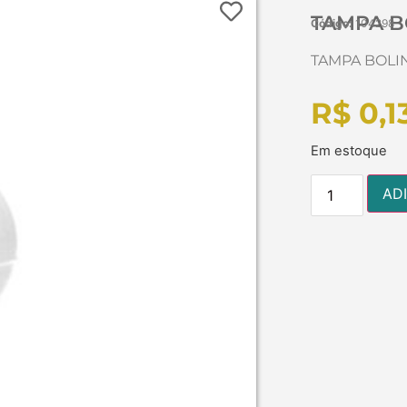
TAMPA B
Código:
104298
TAMPA BOLI
R$
0,1
Em estoque
AD