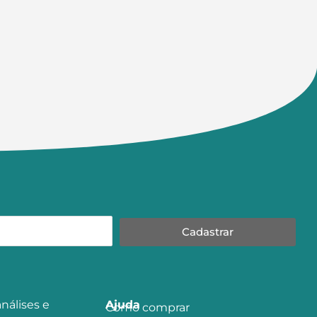
Cadastrar
nálises e
Ajuda
Como comprar