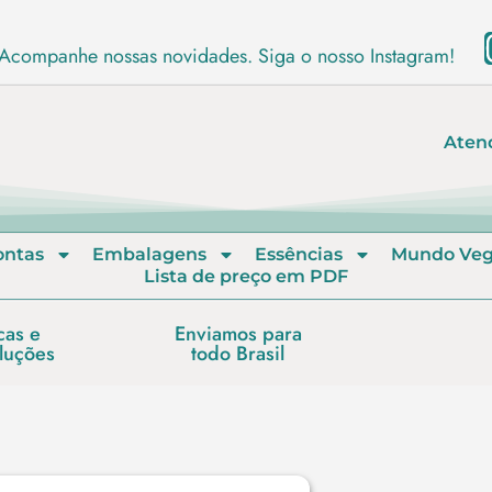
Acompanhe nossas novidades. Siga o nosso Instagram!
Aten
ontas
Embalagens
Essências
Mundo Ve
Lista de preço em PDF
cas e
Enviamos para
luções
todo Brasil