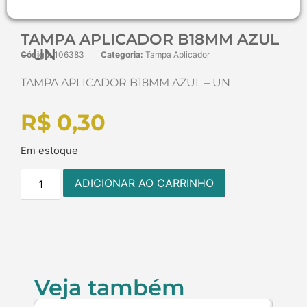
TAMPA APLICADOR B18MM AZUL
– UN
Código:
106383
Categoria:
Tampa Aplicador
TAMPA APLICADOR B18MM AZUL – UN
R$
0,30
Em estoque
ADICIONAR AO CARRINHO
Veja também