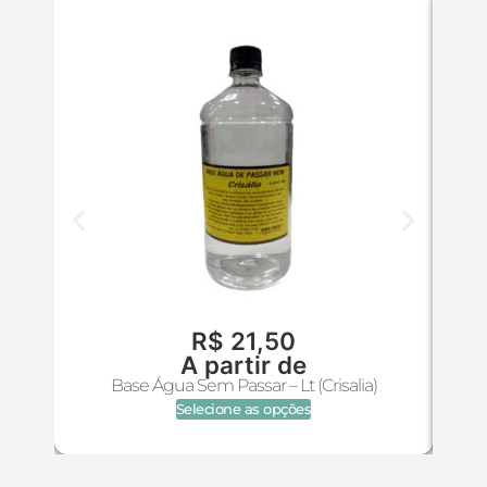
R$
21,50
A partir de
Base Água Sem Passar – Lt (Crisalia)
Selecione as opções