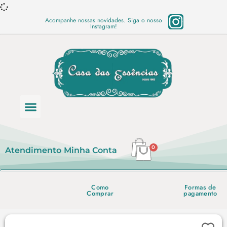
Acompanhe nossas novidades. Siga o nosso
Instagram!
Categoria de produtos
Base Semi Prontas
Mundo Vegano
Produtos Químicos
Lista de preço em PDF
0
Atendimento
Minha Conta
Como
Formas de
Comprar
pagamento