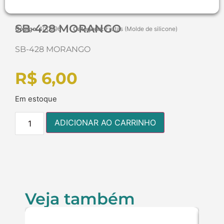
SB-428 MORANGO
Código:
100296
Categoria:
Frutas (Molde de silicone)
SB-428 MORANGO
R$
6,00
Em estoque
ADICIONAR AO CARRINHO
Veja também