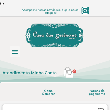
Acompanhe nossas novidades. Siga o nosso
Instagram!
Categoria de produtos
Base Semi Prontas
Mundo Vegano
Produtos Químicos
Lista de preço em PDF
0
Atendimento
Minha Conta
Como
Formas de
Comprar
pagamento