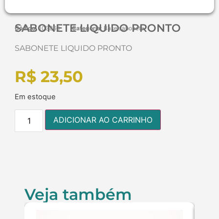
SABONETE LIQUIDO PRONTO
Código:
103860
Categoria:
Base sabonete
SABONETE LIQUIDO PRONTO
R$
23,50
Em estoque
ADICIONAR AO CARRINHO
Veja também