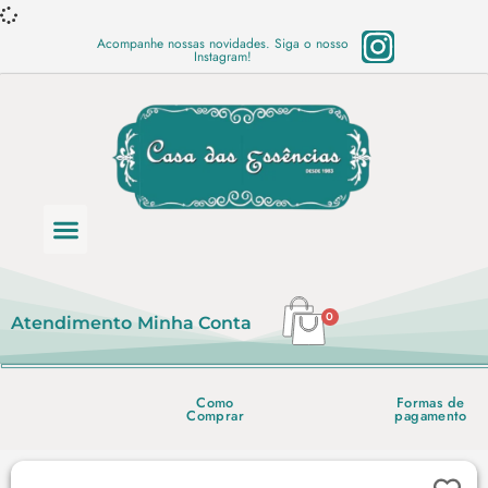
Acompanhe nossas novidades. Siga o nosso
Instagram!
Categoria de produtos
Base Semi Prontas
Mundo Vegano
Produtos Químicos
Lista de preço em PDF
0
Atendimento
Minha Conta
Como
Formas de
Comprar
pagamento