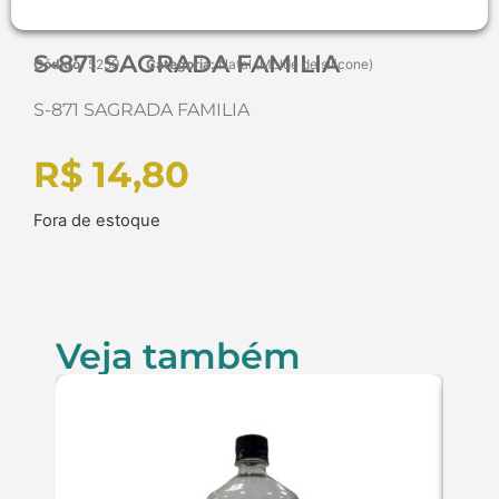
S-871 SAGRADA FAMILIA
Código:
5259
Categoria:
Natal (Molde de silicone)
S-871 SAGRADA FAMILIA
R$
14,80
Fora de estoque
Veja também