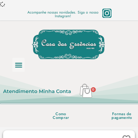
Acompanhe nossas novidades. Siga o nosso
Instagram!
Categoria de produtos
Base Semi Prontas
Mundo Vegano
Produtos Químicos
Lista de preço em PDF
0
Atendimento
Minha Conta
Como
Formas de
Comprar
pagamento