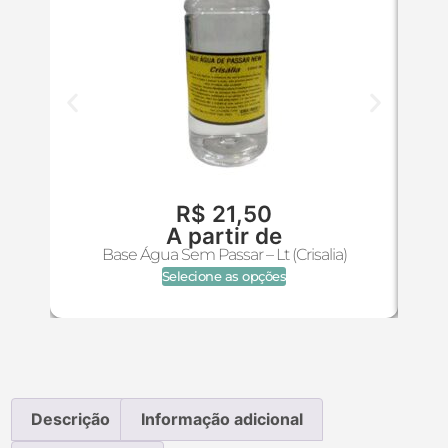
R$
21,50
A partir de
BAS
Base Água Sem Passar – Lt (Crisalia)
Selecione as opções
Descrição
Informação adicional