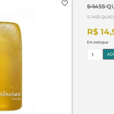
S-1455 
Código:
102651
S-1455 QUA
R$
14,
Em estoque
AD