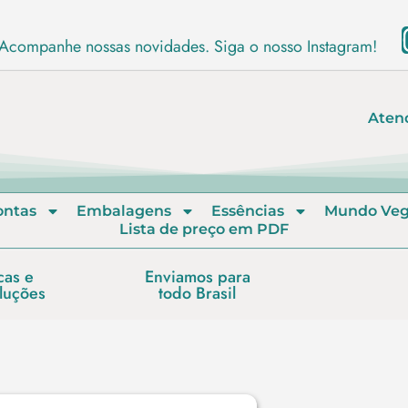
Acompanhe nossas novidades. Siga o nosso Instagram!
Aten
ontas
Embalagens
Essências
Mundo Ve
Lista de preço em PDF
cas e
Enviamos para
luções
todo Brasil