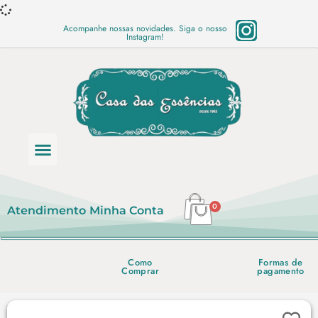
Acompanhe nossas novidades. Siga o nosso
Instagram!
Categoria de produtos
Base Semi Prontas
Mundo Vegano
Produtos Químicos
Lista de preço em PDF
0
Atendimento
Minha Conta
Como
Formas de
Comprar
pagamento