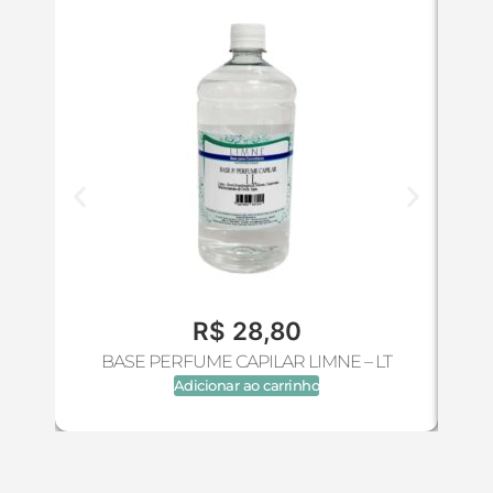
R$
28,80
BASE PERFUME CAPILAR LIMNE – LT
B
Adicionar ao carrinho