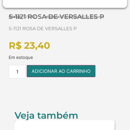
S-1121 ROSA DE VERSALLES P
Código:
101444
Categoria:
Flores (Molde De Silicone)
S-1121 ROSA DE VERSALLES P
R$
23,40
Em estoque
ADICIONAR AO CARRINHO
Veja também